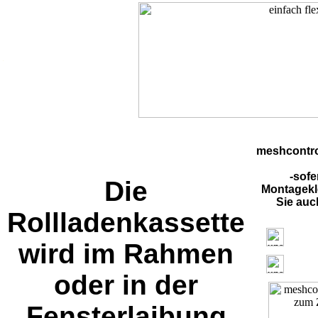
.
meshcontro
-sof
Die
Montagekle
Sie auch
Rollladenkassette
wird im Rahmen
oder in der
Fensterlaibung