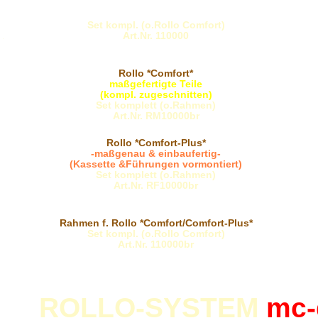
Rahmen f. Rollo *Comfort/Comfort-Plus*
Set kompl. (o.Rollo Comfort)
Art.Nr. 110000
.
Rollo
*Comfort*
maßgefertigte Teile
(kompl. zugeschnitten)
Set komplett (o.Rahmen)
Art.Nr. RM10000br
Rollo *Comfort-Plus*
-maßgenau & einbaufertig-
(Kassette &Führungen vormontiert)
Set komplett (o.Rahmen)
Art.Nr. RF10000br
Rahmen f. Rollo *Comfort/Comfort-Plus*
Set kompl. (o.Rollo Comfort)
Art.Nr. 110000br
ROLLO-SYSTEM
mc-