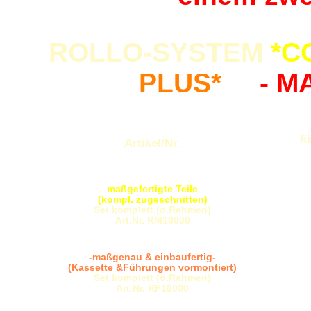
ROLLO-SYSTEM
*C
.
.
PLUS*
- M
fü
Artikel/Nr.
Rollo
*Comfort*
maßgefertigte Teile
(kompl. zugeschnitten)
Set komplett (o.Rahmen)
Art.Nr. RM10000
Rollo *Comfort-Plus*
-maßgenau & einbaufertig-
(Kassette &Führungen vormontiert)
Set komplett (o.Rahmen)
Art.Nr. RF10000