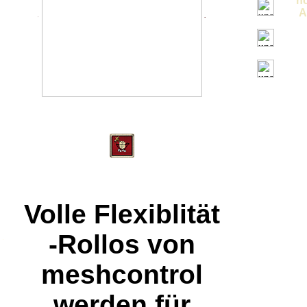
hö
A
.
.
Volle Flexiblität
-Rollos von
.
meshcontrol
werden für